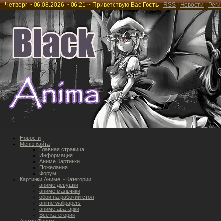
Четверг ~ 06.08.2026 ~ 06:21 ~
Приветствую Вас
Гость
|
RSS
|
Новости
|
Рег
Новости
Меню сайта
Главная страница
Информация
Аниме Картинки
Пожелания
Форум
Картинки Аниме ~ Категории
аниме девушки
аниме мальчики
обои на рабочий стол
anime wallpapers
аниме аватарки
Все категории
Аниме Форум