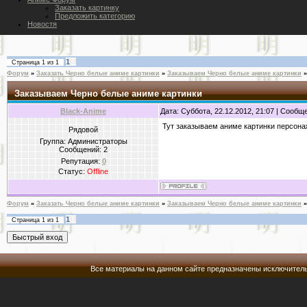
Заказать картинку
Предложить категорию
Новостя
1
Страница
1
из
1
Форум
»
Заказать Черно белые аниме картинки
»
Заказываем Черно белые аниме картинки
»
Заказываем Черно белые аниме картинки
Black-Anime
Дата: Суббота, 22.12.2012, 21:07 | Сообщ
Тут заказываем аниме картинки персона
Рядовой
Группа: Администраторы
Сообщений:
2
Репутация:
0
Статус:
Offline
Форум
»
Заказать Черно белые аниме картинки
»
Заказываем Черно белые аниме картинки
»
1
Страница
1
из
1
Все материалы на данном сайте предназначены исключитель