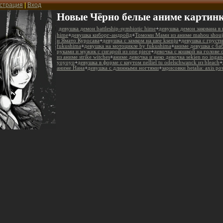
истрация
|
Вход
Новые Чёрно белые аниме картин
девушка демон battleship-symbiotic hime
+
девушка демон закована в ц
hime
+
девушка киборг-андройд
+
Томоми Мами из аниме mahou shouj
и Ямато Куросава
+
девушка с замком на шее ksenju
+
девушка с груст
fukushima
+
девушка на мотоцикле by fukushima
+
аниме девушка с ба
руками и мужик с сигарой из one piece
+
девочка с кошкой на голове o
из аниме strike witches
+
аниме девочка и неко девочка sekien no inga
yoyoyo
+
девушка в форме с кнутом nelliel tu odelschwanck из bleach
+
аниме Нана
+
девушка с длинными ногтями
+
зарисовки hetalia: axis po