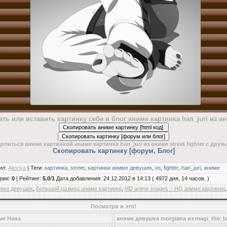
ть или вставить картинку себе в блог аниме картинка han_juri из аним
елиться аниме картинкой аниме картинка han_juri из аниме street fighter с друз
Скопировать картинку [форум, Блог]
ил:
Alexiya
| Теги:
картинка
,
street
,
картинки аниме девушек
,
из
,
fighter
,
han_juri
,
аниме
рии:
0
| Рейтинг:
5.0
/
1
Дата добавления: 24.12.2012 в 14:13 (
4972 дня, 14 часов,
)
ниме девушек
,
Большой размер аниме картинки
,
HD anime images ~ HQ аниме картинки
Посмотри и это!
ме Нана
аниме девушка morgiana из magi_the_l