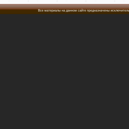
Все материалы на данном сайте предназначены исключитель