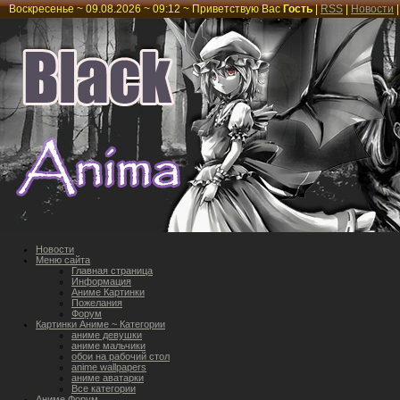
Воскресенье ~ 09.08.2026 ~ 09:12 ~
Приветствую Вас
Гость
|
RSS
|
Новости
Новости
Меню сайта
Главная страница
Информация
Аниме Картинки
Пожелания
Форум
Картинки Аниме ~ Категории
аниме девушки
аниме мальчики
обои на рабочий стол
anime wallpapers
аниме аватарки
Все категории
Аниме Форум