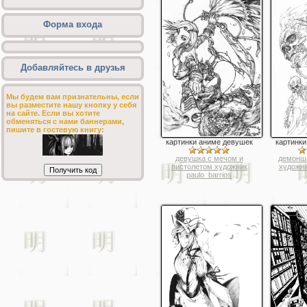
Форма входа
Добавляйтесь в друзья
Мы будем вам признательны, если
вы разместите нашу кнопку у себя
на сайте. Если вы хотите
обменяться с нами баннерами,
пишите в гостевую книгу:
картинки аниме девушек
картинки
девушка с мечом и
демонша
пистолетом художник
художни
paulo_barrios