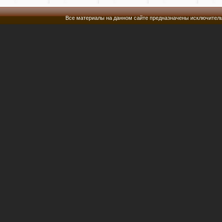
Все материалы на данном сайте предназначены исключитель