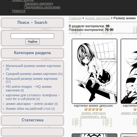
Заказать картинку
Предложить категорию
Новостя
Главная
»
Аниме картинки
» Размер аниме 
Поиск ~ Search
В разделе материалов
:
99
Показано материалов
:
76-90
Категории раздела
Маленький размер аниме картинки
[4]
Средний размер аниме картинки
[41]
Большой размер аниме картинки
[57]
HD anime images ~ HQ аниме
картинки
[9]
картинки для сотового телефона ~
size for a cell phone
[0]
аниме аватарки ~ anime avatar
[0]
картинки аниме девушек
картинки
Аниме обои на рабочий стол
[3]
аниме девушка
аниме дев
shameimaru_aya
Статистика