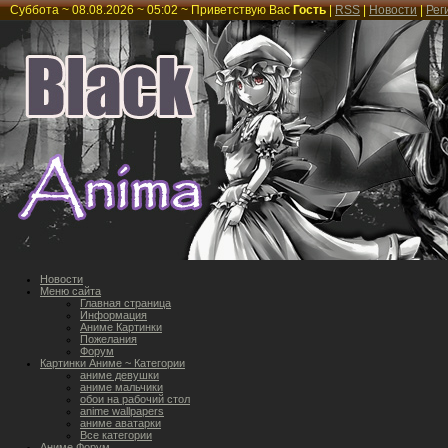
Суббота ~ 08.08.2026 ~ 05:02 ~
Приветствую Вас
Гость
|
RSS
|
Новости
|
Рег
Новости
Меню сайта
Главная страница
Информация
Аниме Картинки
Пожелания
Форум
Картинки Аниме ~ Категории
аниме девушки
аниме мальчики
обои на рабочий стол
anime wallpapers
аниме аватарки
Все категории
Аниме Форум