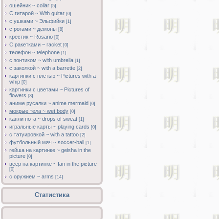
ошейник ~ collar
[5]
С гитарой ~ With guitar
[0]
с ушками ~ Эльфийки
[1]
с рогами ~ демоны
[8]
крестик ~ Rosario
[0]
С ракетками ~ racket
[0]
телефон ~ telephone
[1]
с зонтиком ~ with umbrella
[1]
с заколкой ~ with a barrette
[2]
картинки с плетью ~ Pictures with a
whip
[0]
картинки с цветами ~ Pictures of
flowers
[3]
аниме русалки ~ anime mermaid
[0]
мокрые тела ~ wet body
[0]
капли пота ~ drops of sweat
[1]
игральные карты ~ playing cards
[0]
с татуировкой ~ with a tattoo
[2]
футбольный мяч ~ soccer-ball
[1]
гейша на картинке ~ geisha in the
picture
[0]
веер на картинке ~ fan in the picture
[0]
с оружием ~ arms
[14]
Статистика