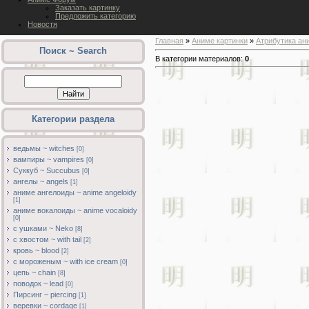
Заказать картинку
Предложить категорию
Новостя
Главная
»
Аниме картинки
»
Атрибутика ан
Поиск ~ Search
В категории материалов
:
0
Категории раздела
ведьмы ~ witches
[0]
вампиры ~ vampires
[0]
Суккуб ~ Succubus
[0]
ангелы ~ angels
[1]
аниме ангелоиды ~ anime angeloidy
[1]
аниме вокалоиды ~ anime vocaloidy
[0]
с ушками ~ Neko
[8]
с хвостом ~ with tail
[2]
кровь ~ blood
[2]
с мороженым ~ with ice cream
[0]
цепь ~ chain
[8]
поводок ~ lead
[0]
Пирсинг ~ piercing
[1]
веревки ~ cordage
[1]