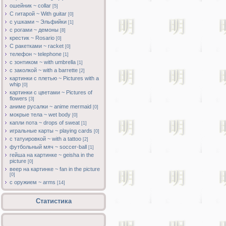
ошейник ~ collar
[5]
С гитарой ~ With guitar
[0]
с ушками ~ Эльфийки
[1]
с рогами ~ демоны
[8]
крестик ~ Rosario
[0]
С ракетками ~ racket
[0]
телефон ~ telephone
[1]
с зонтиком ~ with umbrella
[1]
с заколкой ~ with a barrette
[2]
картинки с плетью ~ Pictures with a
whip
[0]
картинки с цветами ~ Pictures of
flowers
[3]
аниме русалки ~ anime mermaid
[0]
мокрые тела ~ wet body
[0]
капли пота ~ drops of sweat
[1]
игральные карты ~ playing cards
[0]
с татуировкой ~ with a tattoo
[2]
футбольный мяч ~ soccer-ball
[1]
гейша на картинке ~ geisha in the
picture
[0]
веер на картинке ~ fan in the picture
[0]
с оружием ~ arms
[14]
Статистика