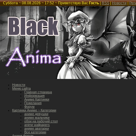
Суббота ~ 08.08.2026 ~ 17:52 ~
Приветствую Вас
Гость
|
RSS
|
Новости
|
Рег
Новости
Меню сайта
Главная страница
Информация
Аниме Картинки
Пожелания
Форум
Картинки Аниме ~ Категории
аниме девушки
аниме мальчики
обои на рабочий стол
anime wallpapers
аниме аватарки
Все категории
Аниме Форум