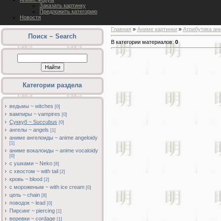
Заказать картинку
Предложить категорию
Новостя
Главная
»
Аниме картинки
»
Атрибутика ан
Поиск ~ Search
В категории материалов
:
0
Категории раздела
ведьмы ~ witches
[0]
вампиры ~ vampires
[0]
Суккуб ~ Succubus
[0]
ангелы ~ angels
[1]
аниме ангелоиды ~ anime angeloidy
[1]
аниме вокалоиды ~ anime vocaloidy
[0]
с ушками ~ Neko
[8]
с хвостом ~ with tail
[2]
кровь ~ blood
[2]
с мороженым ~ with ice cream
[0]
цепь ~ chain
[8]
поводок ~ lead
[0]
Пирсинг ~ piercing
[1]
веревки ~ cordage
[1]